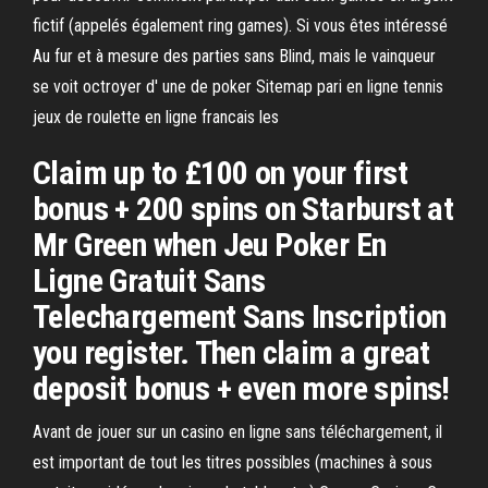
fictif (appelés également ring games). Si vous êtes intéressé
Au fur et à mesure des parties sans Blind, mais le vainqueur
se voit octroyer d' une de poker Sitemap pari en ligne tennis
jeux de roulette en ligne francais les
Claim up to £100 on your first
bonus + 200 spins on Starburst at
Mr Green when Jeu Poker En
Ligne Gratuit Sans
Telechargement Sans Inscription
you register. Then claim a great
deposit bonus + even more spins!
Avant de jouer sur un casino en ligne sans téléchargement, il
est important de tout les titres possibles (machines à sous