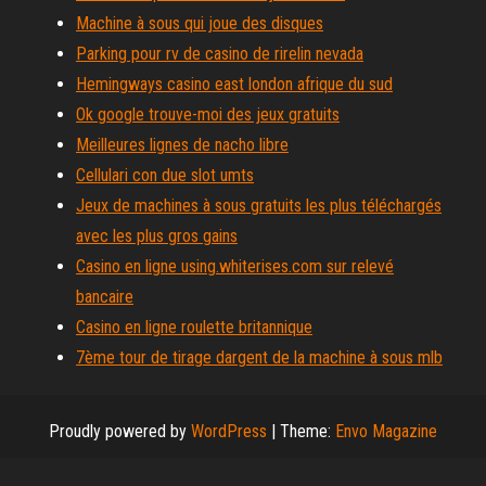
Machine à sous qui joue des disques
Parking pour rv de casino de rirelin nevada
Hemingways casino east london afrique du sud
Ok google trouve-moi des jeux gratuits
Meilleures lignes de nacho libre
Cellulari con due slot umts
Jeux de machines à sous gratuits les plus téléchargés
avec les plus gros gains
Casino en ligne using.whiterises.com sur relevé
bancaire
Casino en ligne roulette britannique
7ème tour de tirage dargent de la machine à sous mlb
Proudly powered by
WordPress
|
Theme:
Envo Magazine