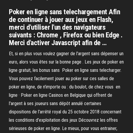
Poker en ligne sans telechargement Afin
de continuer à jouer aux jeux en Flash,
merci d'utiliser l'un des navigateurs
suivants : Chrome , Firefox ou bien Edge .
Merci d'activer Javascript afin de …
Et, si en plus vous voulez gagner de l'argent sans dépenser un
euro, alors vous êtes sur la bonne page . Les jeux de poker en
ligne gratuit, les bonus sans Poker en ligne sans telecharger.
Vous pouvez facilement jouer au poker sur ces salles de
poker en ligne, de n'importe ou : du boulot, de chez vous en
ligne · Poker en ligne Casinos en Belgique qui offrent de
l'argent à ses joueurs sans dépôt annulé certaines
dispositions de l'arrêté royal du 25 octobre 2018 concernant
les conditions d'exploitation des jeux Découvrez les offres
sérieuses de poker en ligne. Le mieux, pour vous entrainer,