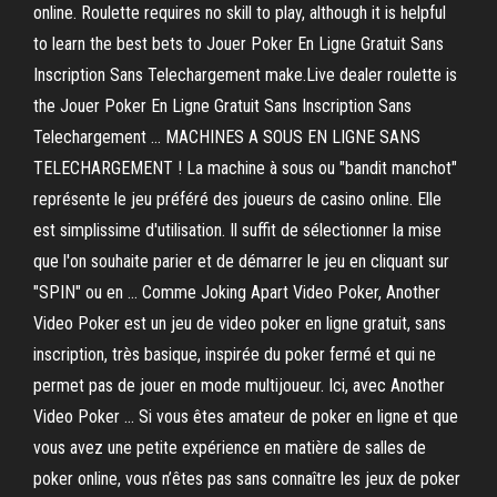
online. Roulette requires no skill to play, although it is helpful
to learn the best bets to Jouer Poker En Ligne Gratuit Sans
Inscription Sans Telechargement make.Live dealer roulette is
the Jouer Poker En Ligne Gratuit Sans Inscription Sans
Telechargement … MACHINES A SOUS EN LIGNE SANS
TELECHARGEMENT ! La machine à sous ou "bandit manchot"
représente le jeu préféré des joueurs de casino online. Elle
est simplissime d'utilisation. Il suffit de sélectionner la mise
que l'on souhaite parier et de démarrer le jeu en cliquant sur
"SPIN" ou en … Comme Joking Apart Video Poker, Another
Video Poker est un jeu de video poker en ligne gratuit, sans
inscription, très basique, inspirée du poker fermé et qui ne
permet pas de jouer en mode multijoueur. Ici, avec Another
Video Poker … Si vous êtes amateur de poker en ligne et que
vous avez une petite expérience en matière de salles de
poker online, vous n’êtes pas sans connaître les jeux de poker