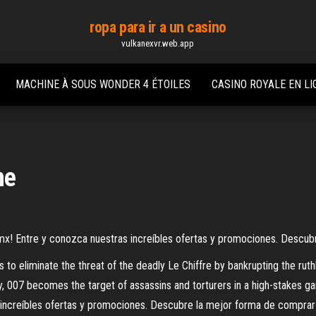
ropa para ir a un casino
vulkanexvr.web.app
MACHINE À SOUS WONDER 4 ÉTOILES
CASINO ROYALE EN LI
ne
! Entre y conozca nuestras increíbles ofertas y promociones. Descubr
s to eliminate the threat of the deadly Le Chiffre by bankrupting the ru
, 007 becomes the target of assassins and torturers in a high-stakes 
ncreíbles ofertas y promociones. Descubre la mejor forma de comprar on