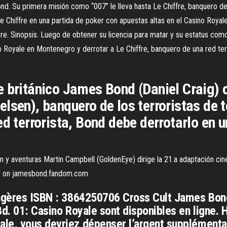
ond. Su primera misión como “007” le lleva hasta Le Chiffre, banquero d
Le Chiffre en una partida de poker con apuestas altas en el Casino Royal
more. Sinopsis. Luego de obtener su licencia para matar y su estatus com
no Royale en Montenegro y derrotar a Le Chiffre, banquero de una red ter
e británico James Bond (Daniel Craig) 
lsen), banquero de los terroristas de 
ed terrorista, Bond debe derrotarlo en 
n y aventuras Martin Campbell (GoldenEye) dirige la 21.a adaptación cin
ist on jamesbond.fandom.com
angères ISBN : 3864250706 Cross Cult James Bond
d. 01: Casino Royale sont disponibles en ligne. H
le, vous devriez dépenser l’argent supplémenta