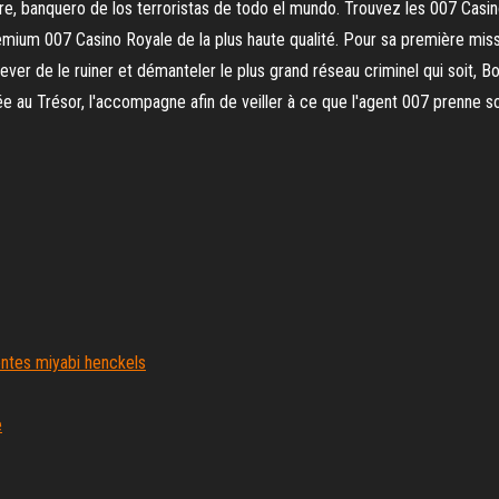
, banquero de los terroristas de todo el mundo. Trouvez les 007 Casino
mium 007 Casino Royale de la plus haute qualité. Pour sa première miss
hever de le ruiner et démanteler le plus grand réseau criminel qui soit, Bo
ée au Trésor, l'accompagne afin de veiller à ce que l'agent 007 prenne so
entes miyabi henckels
e