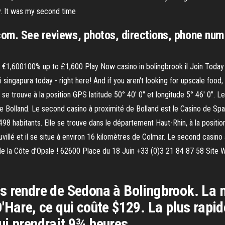
y. It was my second time
.com. See reviews, photos, directions, phone num
€1,600100% up to £1,600 Play Now casino in bolingbrook il Join Tod
gapura today - right here! And if you aren't looking for upscale food, yo
 trouve à la position GPS latitude 50° 40' 0" et longitude 5° 46' 0". Le
de Bolland. Le second casino à proximité de Bolland est le Casino de Sp
abitants. Elle se trouve dans le département Haut-Rhin, à la position G
uvillé et il se situe à environ 16 kilomètres de Colmar. Le second casin
l de la Côte d’Opale ! 62600 Place du 18 Juin +33 (0)3 21 84 87 58 Site
s rendre de Sedona à Bolingbrook. La m
'Hare, ce qui coûte $129. La plus rapid
ui prendrait 9¾ heures.