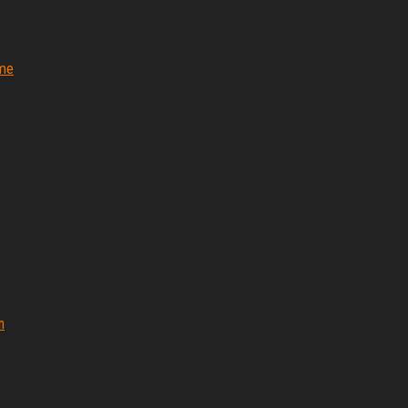
ime
n