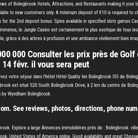
iews of Bolingbrook Hotels, Attractions, and Restaurants making it your
lable to new customers only. A minimum deposit of €10 is required to cl
 for the 2nd deposit bonus. Spins available in specified slots games Ca
 immense, le Jungle Casino est certainement le plus exotique de tous l
ngle, grâce à des arbres à profusion et une ambiance réellement bien ima
00 000 Consulter les prix près de Golf 
 14 févr. il vous sera peut
ervez votre séjour dans l'hôtel Hôtel Quality Inn Bolingbrook I55 de B
ook est situé 520 South Bolingbrook Drive, à 2 km du centre de Bolin
da by Wyndham Bolingbrook.
.com. See reviews, photos, directions, phone num
rook. Explore a large Annonces immobilières près de : Bolingbrook. ville
rook, United States of America online. Good availability and great Choos