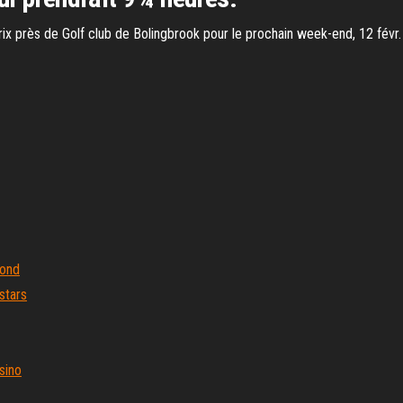
 près de Golf club de Bolingbrook pour le prochain week-end, 12 févr. -
mond
stars
sino