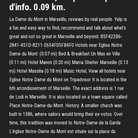
d'info. 0.09 km.
La Dame du Mont in Marseille, reviews by real people. Yelp is
a fun and easy way to find, recommend and talk about what’s
great and not so great in Marseille and beyond. B5F422B6-
2841-451D-8211-E654F05FB4F0 Hotels near Eglise Notre
Dame du Mont: (0.07 mi) Bed & Breakfast Un Mas en Ville
(0.11 mi) Hotel Manon (0.20 mi) Mama Shelter Marseille (0.13
mi) Hotel Massilia (0.18 mi) Music Hotel; View all hotels near
Eglise Notre Dame du Mont on Tripadvisor It is located in the
6th arrondissement of Marseille. The exact address is 1 rue
de Lodi in Marseille. It is also located on a town square called
Place Notre-Dame-du-Mont. History. A smaller church was
built in 1586, where sailors would bring their ex-votos. Over
time, this tradition was moved to Notre-Dame de la Garde.
L’église Notre-Dame du Mont est située sur la place du