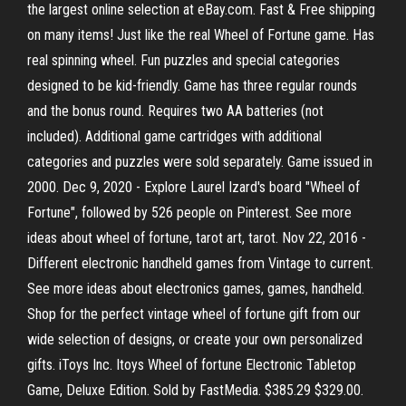
the largest online selection at eBay.com. Fast & Free shipping
on many items! Just like the real Wheel of Fortune game. Has
real spinning wheel. Fun puzzles and special categories
designed to be kid-friendly. Game has three regular rounds
and the bonus round. Requires two AA batteries (not
included). Additional game cartridges with additional
categories and puzzles were sold separately. Game issued in
2000. Dec 9, 2020 - Explore Laurel Izard's board "Wheel of
Fortune", followed by 526 people on Pinterest. See more
ideas about wheel of fortune, tarot art, tarot. Nov 22, 2016 -
Different electronic handheld games from Vintage to current.
See more ideas about electronics games, games, handheld.
Shop for the perfect vintage wheel of fortune gift from our
wide selection of designs, or create your own personalized
gifts. iToys Inc. Itoys Wheel of fortune Electronic Tabletop
Game, Deluxe Edition. Sold by FastMedia. $385.29 $329.00.