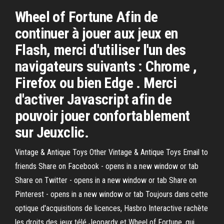
Wheel of Fortune Afin de
continuer à jouer aux jeux en
Flash, merci d'utiliser l'un des
navigateurs suivants : Chrome ,
Firefox ou bien Edge . Merci
d'activer Javascript afin de
pouvoir jouer confortablement
sur Jeuxclic.
Vintage & Antique Toys Other Vintage & Antique Toys Email to
friends Share on Facebook - opens in a new window or tab
Share on Twitter - opens in a new window or tab Share on
Pinterest - opens in a new window or tab Toujours dans cette
optique d'acquisitions de licences, Hasbro Interactive rachète
les droits des jeux télé Jeopardy et Wheel of Fortune, qui