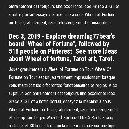
entraînement est toujours une excellente idée. Grâce à IGT et
à notre portail, essayez la machine à sous Wheel of Fortune
on Tour gratuitement, sans téléchargement et inscription.
Dec 3, 2019 - Explore dreaming77bear's
board "Wheel of Fortune", followed by
518 people on Pinterest. See more ideas
about Wheel of fortune, Tarot art, Tarot.
Jouer gratuitement à Wheel of Fortune on Tour. Wheel Of
Fortune on Tour est un jeu vraiment impressionnant lorsque
vous maîtrisez les différentes fonctionnalités et règles. À ce
sujet, un bon entraînement est toujours une excellente idée.
Grâce à IGT et à notre portail, essayez la machine à sous
Wheel of Fortune on Tour gratuitement, sans téléchargement
et inscription. Le jeu Wheel of Fortune Ultra 5 Reels a cinq
rouleaux et 30 lignes fixes où la mise maximale sur une ligne