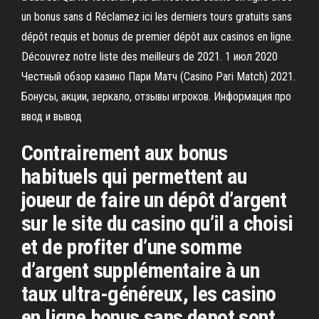
un bonus sans d Réclamez ici les derniers tours gratuits sans
dépôt requis et bonus de premier dépôt aux casinos en ligne.
Découvrez notre liste des meilleurs de 2021. 1 июл 2020
Честный обзор казино Пари Матч (Casino Pari Match) 2021.
Бонусы, акции, зеркало, отзывы игроков. Информация про
ввод и вывод
Contrairement aux bonus
habituels qui permettent au
joueur de faire un dépôt d’argent
sur le site du casino qu’il a choisi
et de profiter d’une somme
d’argent supplémentaire à un
taux ultra-généreux, les casino
en ligne bonus sans depot sont,