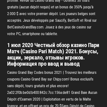
profiter. Revue du Casino Grand Bay - Obtenez 50 tours
gratuits (aucun dépôt requis) et un bonus de 350% jusqu'à
2.000 $ avec votre premier dépôt. Les joueurs belges sont
acceptés. Jeux développés par Saucify, BetSoft et Rival sur
BetCasinoGrandBay.com. Jouez à des jeux de casino sur
votre PC, smartphone ou tablette.
1 июл 2020 Честный обзор казино Пари
Матч (Casino Pari Match) 2021. Бонусы,
акции, зеркало, отзывы игроков.
Информация про ввод и вывод
Casino Grand Bay Codes bonus 2021 | Trouvez les meilleurs
coupons Casino Grand Bay sur Chipy.com! Bonus exclusifs
sans dépôt, tours gratuits et plus encore!
2a02:2f0b:be0d:b400:842c:7cc:156a:de81 Grand Baie Aucun
Dépôt d'Examen 2020 | Exploitation en vertu de la Malte
licence, et en offrant un prix de 70 $Sans Dépôt de Casino