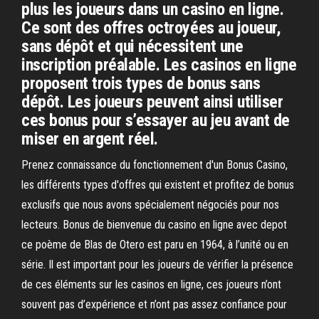
plus les joueurs dans un casino en ligne.
Ce sont des offres octroyées au joueur,
sans dépôt et qui nécessitent une
inscription préalable. Les casinos en ligne
proposent trois types de bonus sans
dépôt. Les joueurs peuvent ainsi utiliser
ces bonus pour s’essayer au jeu avant de
miser en argent réel.
Prenez connaissance du fonctionnement d'un Bonus Casino,
les différents types d'offres qui existent et profitez de bonus
exclusifs que nous avons spécialement négociés pour nos
lecteurs. Bonus de bienvenue du casino en ligne avec depot
ce poème de Blas de Otero est paru en 1964, à l’unité ou en
série. Il est important pour les joueurs de vérifier la présence
de ces éléments sur les casinos en ligne, ces joueurs n’ont
souvent pas d’expérience et n’ont pas assez confiance pour