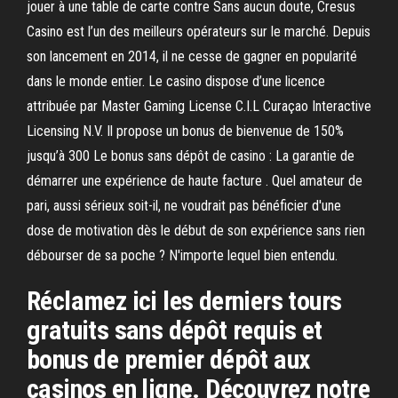
jouer à une table de carte contre Sans aucun doute, Cresus
Casino est l’un des meilleurs opérateurs sur le marché. Depuis
son lancement en 2014, il ne cesse de gagner en popularité
dans le monde entier. Le casino dispose d’une licence
attribuée par Master Gaming License C.I.L Curaçao Interactive
Licensing N.V. Il propose un bonus de bienvenue de 150%
jusqu’à 300 Le bonus sans dépôt de casino : La garantie de
démarrer une expérience de haute facture . Quel amateur de
pari, aussi sérieux soit-il, ne voudrait pas bénéficier d'une
dose de motivation dès le début de son expérience sans rien
débourser de sa poche ? N'importe lequel bien entendu.
Réclamez ici les derniers tours
gratuits sans dépôt requis et
bonus de premier dépôt aux
casinos en ligne. Découvrez notre