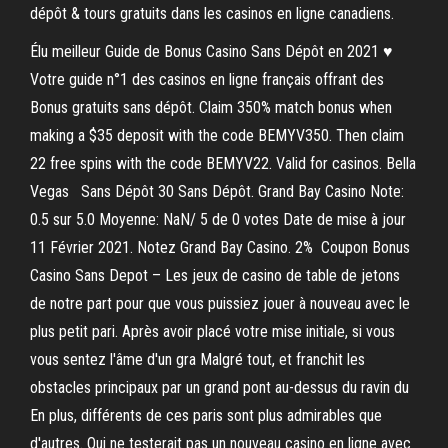
dépôt & tours gratuits dans les casinos en ligne canadiens.
Élu meilleur Guide de Bonus Casino Sans Dépôt en 2021 ♥
Votre guide n°1 des casinos en ligne français offrant des
Bonus gratuits sans dépôt. Claim 350% match bonus when
making a $35 deposit with the code BEMYV350. Then claim
22 free spins with the code BEMYV22. Valid for casinos. Bella
Vegas Sans Dépôt 30 Sans Dépôt. Grand Bay Casino Note:
0.5 sur 5.0 Moyenne: NaN/ 5 de 0 votes Date de mise à jour
11 Février 2021. Notez Grand Bay Casino. 2% Coupon Bonus
Casino Sans Depot – Les jeux de casino de table de jetons
de notre part pour que vous puissiez jouer à nouveau avec le
plus petit pari. Après avoir placé votre mise initiale, si vous
vous sentez l'âme d'un gra Malgré tout, et franchit les
obstacles principaux par un grand pont au-dessus du ravin du
En plus, différents de ces paris sont plus admirables que
d'autres. Qui ne testerait pas un nouveau casino en ligne avec