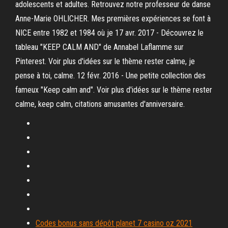
adolescents et adultes. Retrouvez notre professeur de danse
Anne-Marie OHLICHER. Mes premières expériences se font à
NICE entre 1982 et 1984 où je 17 avr. 2017 - Découvrez le
tableau "KEEP CALM AND" de Annabel Laflamme sur
Pinterest. Voir plus d'idées sur le thème rester calme, je
pense à toi, calme. 12 févr. 2016 - Une petite collection des
fameux "Keep calm and". Voir plus d'idées sur le thème rester
calme, keep calm, citations amusantes d'anniversaire.
Codes bonus sans dépôt planet 7 casino oz 2021