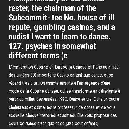
rester, the chairman of the
Subcommit- tee No. house of ill
repute, gambling casinos, and a
nudist I want to learn to dance.
127. psyches in somewhat
different terms (c
L’immigration Cubaine en Europe (à Genève et Paris au milieu
des années 80) importe le Casino en tant que danse, et se
répand très vite . On assiste ensuite à l’émergence d’une
mode de la Cubaine dansée, qui se transforme en déferlante à
partir du milieu des années 1990. Danse et vie. Dans un cadre
chaleureux et calme, notre professeur de danse et vie vous
accueille chaque mercredi et samedi. Elle vous propose des
cours de danse classique et de jazz pour enfants,