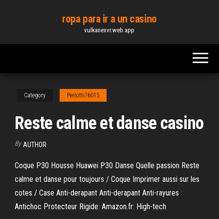
Skip
ropa para ir a un casino
to
vulkanexvr.web.app
the
content
Category
Perrotti76015
Reste calme et danse casino
By
AUTHOR
Coque P30 Housse Huawei P30 Danse Quelle passion Reste
calme et danse pour toujours / Coque Imprimer aussi sur les
cotes / Case Anti-derapant Anti-derapant Anti-rayures
Antichoc Protecteur Rigide: Amazon.fr: High-tech