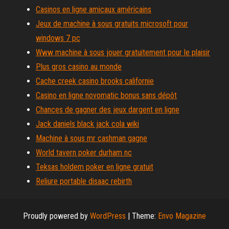
Casinos en ligne amicaux américains
Jeux de machine à sous gratuits microsoft pour
windows 7 pc
Www machine à sous jouer gratuitement pour le plaisir
Plus gros casino au monde
Cache creek casino brooks californie
Casino en ligne novomatic bonus sans dépôt
Chances de gagner des jeux dargent en ligne
Jack daniels black jack cola wiki
Machine à sous mr cashman gagne
World tavern poker durham nc
Teksas holdem poker en ligne gratuit
Reliure portable disaac rebirth
Proudly powered by
WordPress
|
Theme:
Envo Magazine