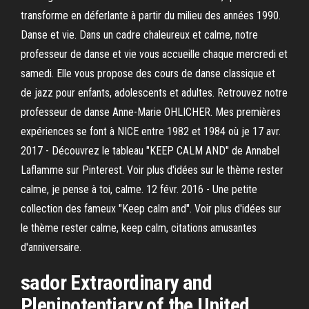
transforme en déferlante à partir du milieu des années 1990.
Danse et vie. Dans un cadre chaleureux et calme, notre
professeur de danse et vie vous accueille chaque mercredi et
samedi. Elle vous propose des cours de danse classique et
de jazz pour enfants, adolescents et adultes. Retrouvez notre
professeur de danse Anne-Marie OHLICHER. Mes premières
expériences se font à NICE entre 1982 et 1984 où je 17 avr.
2017 - Découvrez le tableau "KEEP CALM AND" de Annabel
Laflamme sur Pinterest. Voir plus d'idées sur le thème rester
calme, je pense à toi, calme. 12 févr. 2016 - Une petite
collection des fameux "Keep calm and". Voir plus d'idées sur
le thème rester calme, keep calm, citations amusantes
d'anniversaire.
sador Extraordinary and
Plenipotentiary of the United