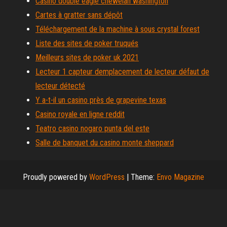
Casino double eagle chewelah washington
Cartes à gratter sans dépôt
Téléchargement de la machine à sous crystal forest
Liste des sites de poker truqués
Meilleurs sites de poker uk 2021
Lecteur 1 capteur demplacement de lecteur défaut de
lecteur détecté
Y a-t-il un casino près de grapevine texas
Casino royale en ligne reddit
Teatro casino nogaro punta del este
Salle de banquet du casino monte sheppard
Proudly powered by
WordPress
|
Theme:
Envo Magazine